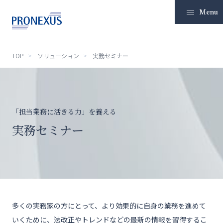
Menu
TOP
ソリューション
実務セミナー
TOP
企業情報
「担当業務に活きる力」を養える
ソリューション
実務セミナー
IR情報
サステナビリティ
ニュースリリース
多くの実務家の方にとって、より効果的に自身の業務を進めて
採用
いくために、法改正やトレンドなどの最新の情報を習得するこ