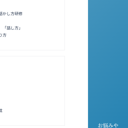
活かし方研修
」「話し方」
り方
成
お悩みや