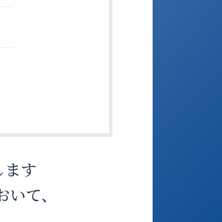
します
おいて、