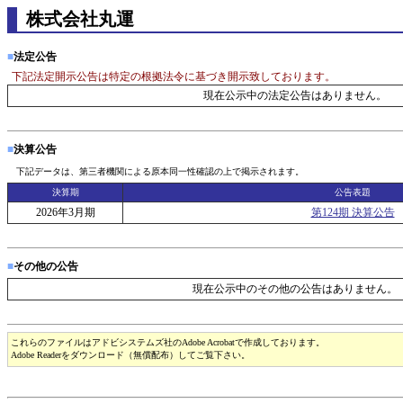
株式会社丸運
■
法定公告
下記法定開示公告は特定の根拠法令に基づき開示致しております。
現在公示中の法定公告はありません。
■
決算公告
下記データは、第三者機関による原本同一性確認の上で掲示されます。
決算期
公告表題
2026年3月期
第124期 決算公告
■
その他の公告
現在公示中のその他の公告はありません。
これらのファイルはアドビシステムズ社のAdobe Acrobatで作成しております。
Adobe Readerをダウンロード（無償配布）してご覧下さい。