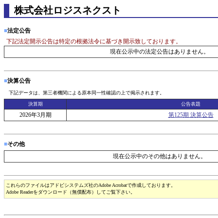
株式会社ロジスネクスト
■
法定公告
下記法定開示公告は特定の根拠法令に基づき開示致しております。
現在公示中の法定公告はありません。
■
決算公告
下記データは、第三者機関による原本同一性確認の上で掲示されます。
決算期
公告表題
2026年3月期
第125期 決算公告
■
その他
現在公示中のその他はありません。
これらのファイルはアドビシステムズ社のAdobe Acrobatで作成しております。
Adobe Readerをダウンロード（無償配布）してご覧下さい。